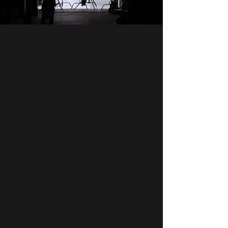
DOVEV
SHOSHAN
VIDEO EDITING
דובב שושן - עריכת וידאו
,כבר 15 שנים שאני יושב מול מסכים
חותך, גוזר, מדביק, גורר, מעביר, מוחק,
מדזלב וממקסס
ועורך סרטים, פרסומות, סרטי תדמית,
הדגמות מוצר ועוד ועוד
:בין עבודתי, סרטים לחברות
אלעל, לוריאל, משרד החוץ, מייקרוסופט,
השטיח המעופף, אופיר טורס, מטרו
גולף, פלייטק, פיאט, פרטנר, גגדלי הים