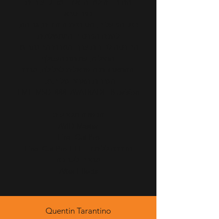
התיכון ,הולנדיה, אודיו מדיק, עיריית
כפר-סבא
בנק הפועלים, הסוכנות היהודית, גרוהה,
לשכת הפרסום הממשלתית
הבורסה לניירות ערך, המרכז הבינתחומי
הרצליה, עמותת העטלף
ההתאחדות הישראלית לצלילה, מרכז
השירות הארצי של ב.מ.וו
LMT, MSD, 888, AVATRADE, Bluvision
הכשרה מקצועית
AVID Master
Final Cut Pro
Final Cut Pro TTT - הדרכה ללימוד
מרצים לעריכה
After Effects
Quentin Tarantino